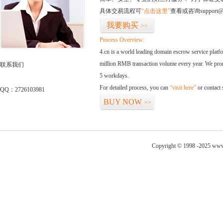
具体交易流程可
“点击这里”
查看或咨询support@
我要购买
>>
Process Overview:
4.cn is a world leading domain escrow service plat
million RMB transaction volume every year. We promi
联系我们
5 workdays.
For detailed process, you can
“visit here”
or contact
QQ：2726103981
BUY NOW
>>
Copyright © 1998 -2025 www.