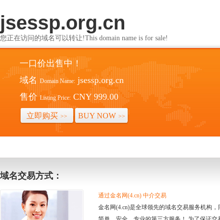
jsessp.org.cn
您正在访问的域名可以转让!This domain name is for sale!
一口价出售中！
域名
jsessp.org.cn
Domain Name:
售价
CNY 999.00
Listing Price:
立即购买
BUY NOW
>>
>>
域名交易方式：
通过金名网(4.cn) 中介交易
金名网(4.cn)是全球领先的域名交易服务机
简单、安全、专业的第三方服务！ 为了保证交